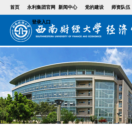
首页
永利集团官网
新闻中心
党的建设
师资队伍
登录入口