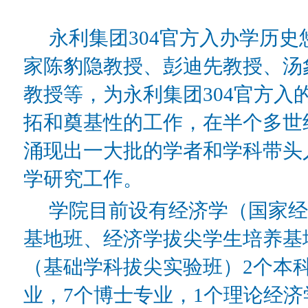
永利集团304官方入办学历
家陈豹隐教授、彭迪先教授、汤
教授等，为永利集团304官方入
拓和奠基性的工作，在半个多世
涌现出一大批的学者和学科带头
学研究工作。
学院目前设有经济学（国家经
基地班、经济学拔尖学生培养基
（基础学科拔尖实验班）2个本
业，7个博士专业，1个理论经