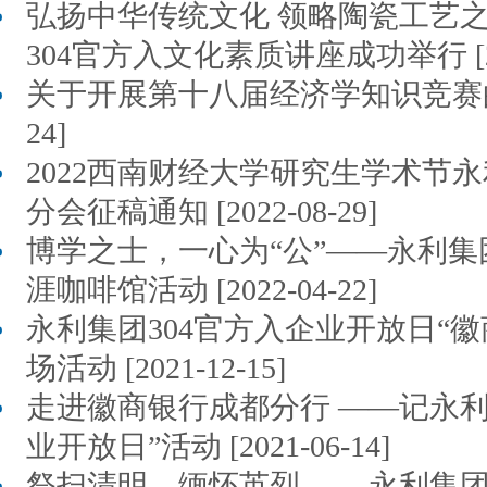
弘扬中华传统文化 领略陶瓷工艺之
304官方入文化素质讲座成功举行 [202
关于开展第十八届经济学知识竞赛的通知 
24]
2022西南财经大学研究生学术节永
分会征稿通知 [2022-08-29]
博学之士，一心为“公”——永利集
涯咖啡馆活动 [2022-04-22]
永利集团304官方入企业开放日“
场活动 [2021-12-15]
走进徽商银行成都分行 ——记永利
业开放日”活动 [2021-06-14]
祭扫清明，缅怀英烈 ——永利集团