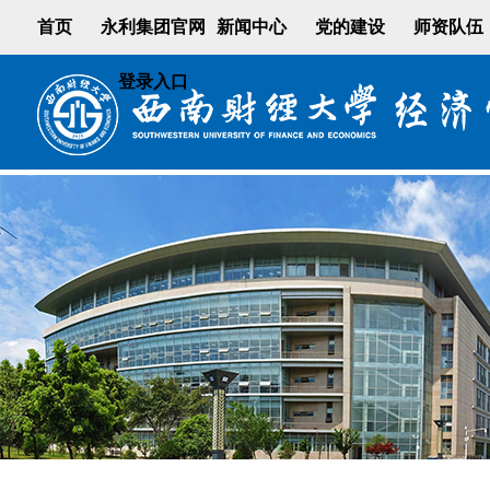
首页
永利集团官网
新闻中心
党的建设
师资队伍
登录入口