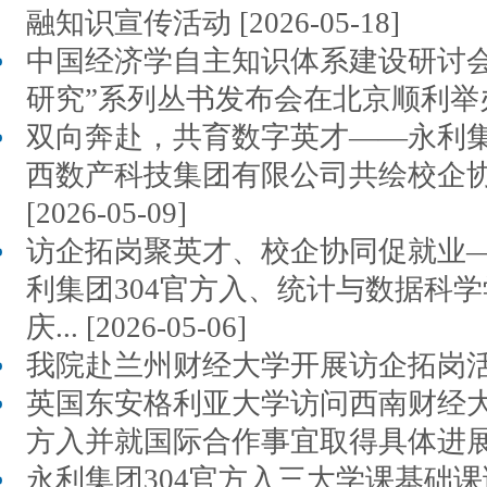
融知识宣传活动 [2026-05-18]
中国经济学自主知识体系建设研讨会
研究”系列丛书发布会在北京顺利举办 [20
双向奔赴，共育数字英才——永利集
西数产科技集团有限公司共绘校企
[2026-05-09]
访企拓岗聚英才、校企协同促就业
利集团304官方入、统计与数据科
庆... [2026-05-06]
我院赴兰州财经大学开展访企拓岗活动 [2
英国东安格利亚大学访问西南财经大
方入并就国际合作事宜取得具体进展 [20
永利集团304官方入三大学课基础课课