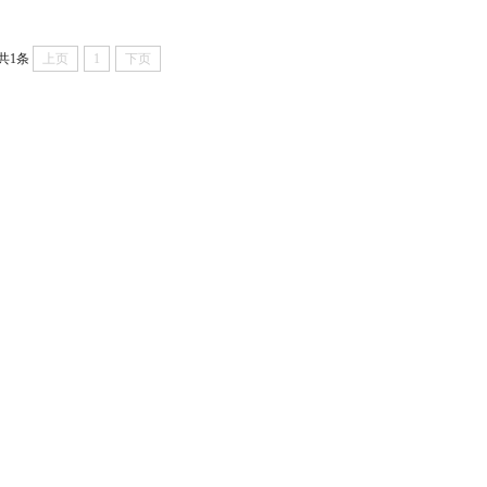
共1条
上页
1
下页