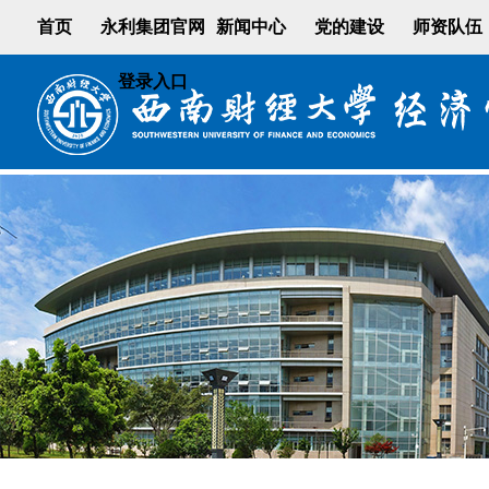
首页
永利集团官网
新闻中心
党的建设
师资队伍
登录入口