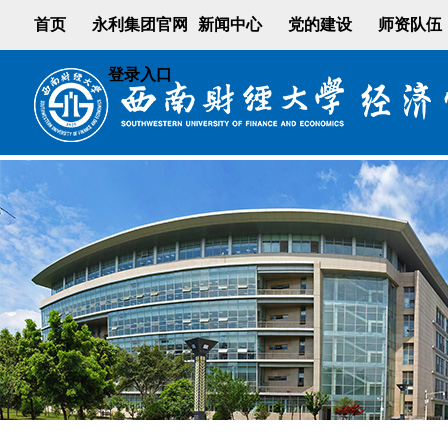
首页
永利集团官网
新闻中心
党的建设
师资队伍
登录入口