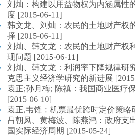
刘灿：构建以用益物权为内涵属性
度 [2015-06-11]
韩文龙、刘灿：农民的土地财产权
择 [2015-06-11]
刘灿、韩文龙：农民的土地财产权
现问题 [2015-06-11]
刘灿、韩文龙：利润率下降规律研
克思主义经济学研究的新进展 [2015-0
袁正;孙月梅; 陈禛：我国商业医疗
[2015-06-10]
袁正,韦锋：机票最优跨时定价策略研究 [2
吕朝凤、黄梅波、陈燕鸿：政府支
国实际经济周期 [2015-05-24]