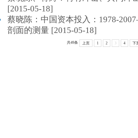
[2015-05-18]
蔡晓陈：中国资本投入：1978-200
剖面的测量 [2015-05-18]
共49条
上页
1
2
3
4
下